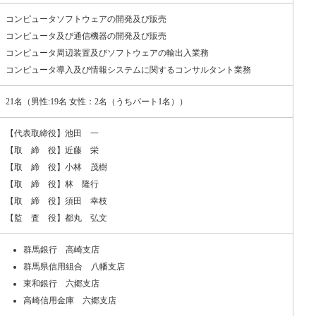
コンピュータソフトウェアの開発及び販売
コンピュータ及び通信機器の開発及び販売
コンピュータ周辺装置及びソフトウェアの輸出入業務
コンピュータ導入及び情報システムに関するコンサルタント業務
21名（男性:19名 女性：2名（うちパート1名））
【代表取締役】池田 一
【取 締 役】近藤 栄
【取 締 役】小林 茂樹
【取 締 役】林 隆行
【取 締 役】須田 幸枝
【監 査 役】都丸 弘文
群馬銀行 高崎支店
群馬県信用組合 八幡支店
東和銀行 六郷支店
高崎信用金庫 六郷支店